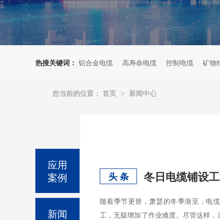
热搜关键词：
铝合金电缆
高寿命电缆
控制电缆
矿物
您当前的位置：
首页
新闻中心
>
应用
冬日电缆铺设工
案例
头 条
随着季节更替，萧瑟的冬季渐至，电
新闻
工，无疑增加了作业难度。尽管这样，