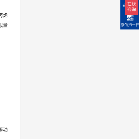
在线询价
丙烯
微信扫一
拟量
等动