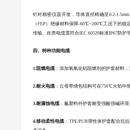
针对精密仪器开发，导体直径精确至0.2-1.
（FEP）绝缘材料保障-60℃~200℃工况下
传输。此类电缆需符合IEC 60529标准IP67防
四、特种功能电缆
1.阻燃电缆
：添加氢氧化铝阻燃剂的护套材料，通过
2.耐火电缆
：云母带绕包结构可在750℃火焰中维持
3.耐腐蚀电缆
：氟塑料外护套耐受强酸强碱环境
4.移动柔性电缆
：TPE/PUR弹性体护套配合