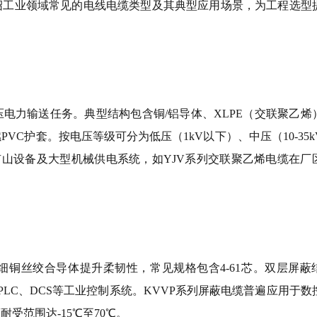
绍工业领域常见的电线电缆类型及其典型应用场景，为工程选型
电力输送任务。典型结构包含铜/铝导体、XLPE（交联聚乙烯
C护套。按电压等级可分为低压（1kV以下）、中压（10-35k
、矿山设备及大型机械供电系统，如YJV系列交联聚乙烯电缆在厂
铜丝绞合导体提升柔韧性，常见规格包含4-61芯。双层屏蔽
LC、DCS等工业控制系统。KVVP系列屏蔽电缆普遍应用于数
耐受范围达-15℃至70℃。