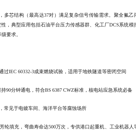
5mm，多芯结构（最高达37对）满足复杂信号传输需求。聚全氟乙
的稳定性，典型应用包括石油平台压力传感器群、化工厂DCS系统模
护等级要求。
IEC 60332-3成束燃烧试验，适用于地铁隧道等密闭空间
90分钟通电，符合BS 6387 CWZ标准，核电站应急系统必备
，常见于电镀车间、海洋平台等腐蚀场所
抗拉芳纶填充，弯曲寿命达500万次，专供港口起重机、工业机器人