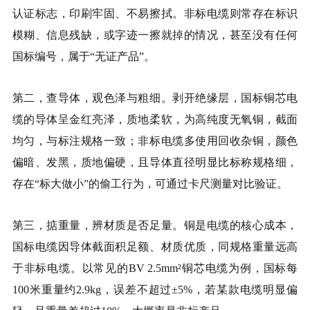
认证标志，印刷牢固、不易擦拭。非标电缆则常存在标识
模糊、信息残缺，或字迹一擦就掉的情况，甚至没有任何
国标编号，属于“无证产品”。
第二，查导体，观色泽与粗细。剥开绝缘层，国标铜芯电
缆的导体呈金红亮泽，质地柔软，为高纯度无氧铜，截面
均匀，与标注规格一致；非标电缆多使用回收杂铜，颜色
偏暗、发黑，质地偏硬，且导体直径明显比标称规格细，
存在“标大做小”的偷工行为，可通过卡尺测量对比验证。
第三，掂重量，辨材质是否足量。铜是电缆的核心成本，
国标电缆因导体截面积足额、材质优质，同规格重量远高
于非标电缆。以常见的BV 2.5mm²铜芯电缆为例，国标每
100米重量约2.9kg，误差不超过±5%，若某款电缆明显偏