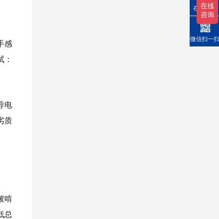
在线询价
微信扫一
手感
试：
导电
劣质
被啃
低总