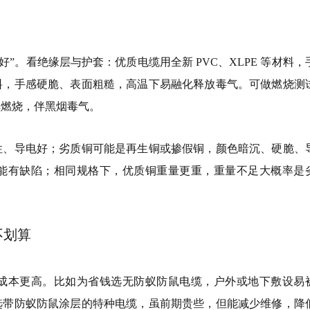
”。看绝缘层与护套：优质电缆用全新 PVC、XLPE 等材料，
料，手感硬脆、表面粗糙，高温下易融化释放毒气。可做燃烧测
续燃烧，伴黑烟毒气。
性、导电好；劣质铜可能是再生铜或掺假铜，颜色暗沉、硬脆、
能有缺陷；相同规格下，优质铜重量更重，重量不足大概率是
不划算
成本更高。比如为省钱选无防蚁防鼠电缆，户外或地下敷设易
选带防蚁防鼠涂层的特种电缆，虽前期贵些，但能减少维修，降