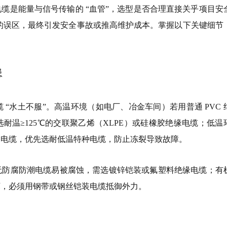
缆是能量与信号传输的 “血管”，选型是否合理直接关乎项目安
” 的误区，最终引发安全事故或推高维护成本。掌握以下关键细节
患
“水土不服”。高温环境（如电厂、冶金车间）若用普通 PVC 
耐温≥125℃的交联聚乙烯（XLPE）或硅橡胶绝缘电缆；低温
通电缆，优先选耐低温特种电缆，防止冻裂导致故障。
无防腐防潮电缆易被腐蚀，需选镀锌铠装或氟塑料绝缘电缆；有
坏，必须用钢带或钢丝铠装电缆抵御外力。