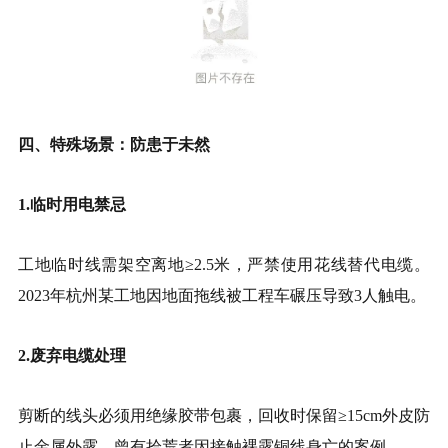
四、特殊场景：防患于未然
1.临时用电禁忌
工地临时线需架空离地≥2.5米，严禁使用花线替代电缆。
2023年杭州某工地因地面拖线被工程车碾压导致3人触电。
2.废弃电缆处理
剪断的线头必须用绝缘胶带包裹，回收时保留≥15cm外皮防
止金属外露。曾有拾荒者因接触裸露铜线身亡的案例。