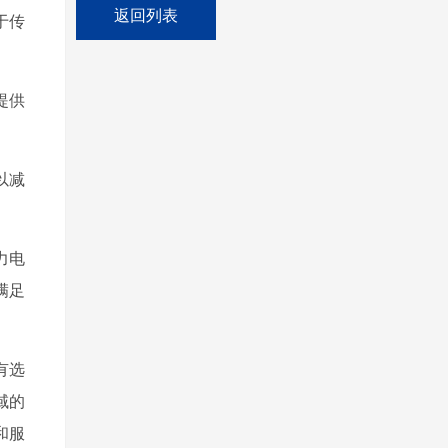
返回列表
于传
提供
以减
力电
满足
有选
域的
和服