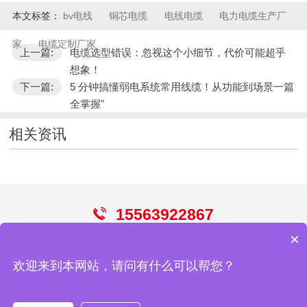
本文标签：
bv电线
铜芯电缆
电线电缆
电力电缆生产厂
家
电缆定制厂家
上一篇:
电缆选型错误：忽视这个小细节，代价可能超乎
想象！
下一篇:
5 分钟搞懂弱电系统常用线缆！从功能到场景一篇
全掌握"
相关资讯
15563922867
×
电线
电缆
控制电缆
屏蔽电缆
光伏电缆
欢迎来到本网站，请问有什么可以帮您？
青岛华强电缆有限公司
网站地图