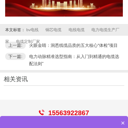
本文标签：
bv电线
铜芯电缆
电线电缆
电力电缆生产厂
家
电缆定制厂家
上一篇:
火眼金睛：洞悉线缆品质的五大核心“体检”项目
下一篇:
电力动脉精准选型指南：从入门到精通的电缆选
配法则"
相关资讯
15563922867
×
电线
电缆
控制电缆
屏蔽电缆
光伏电缆