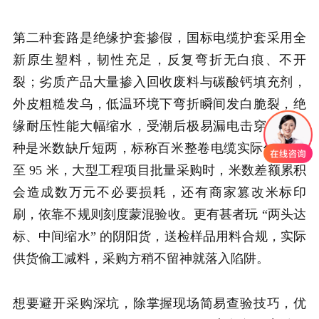
第二种套路是绝缘护套掺假，国标电缆护套采用全
新原生塑料，韧性充足，反复弯折无白痕、不开
裂；劣质产品大量掺入回收废料与碳酸钙填充剂，
外皮粗糙发乌，低温环境下弯折瞬间发白脆裂，绝
缘耐压性能大幅缩水，受潮后极易漏电击穿。第三
种是米数缺斤短两，标称百米整卷电缆实际仅有 92
至 95 米，大型工程项目批量采购时，米数差额累积
会造成数万元不必要损耗，还有商家篡改米标印
刷，依靠不规则刻度蒙混验收。更有甚者玩 “两头达
标、中间缩水” 的阴阳货，送检样品用料合规，实际
供货偷工减料，采购方稍不留神就落入陷阱。
想要避开采购深坑，除掌握现场简易查验技巧，优