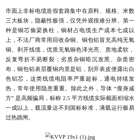
市面上非标电缆造假套路集中在原料、规格、米数
三大板块，隐蔽性极强，仅凭外观很难分辨。第一
种是铜芯偷梁换柱，铜材占电缆生产成本七成以
上，不法厂商常用回收杂铜、铜包铝冒充高纯无氧
铜。剥开线缆，优质无氧铜色泽光亮、质地柔软，
反复弯折不易断裂；劣质杂铜暗沉发黑、杂质密
布，铜包铝表层覆铜内里是铝，刮开表皮便露出白
色铝芯，这类线缆电阻率严重超标，通电持续发
热，常年使用隐患重重。除此之外，导体 “瘦身减
方” 是高频骗局，标称 2.5 平方线缆实际截面积缩水
一成以上，载流量达不到国标标准，满载运行极易
过热跳闸。