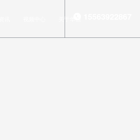
15563922867
资讯
视频中心
关于华强