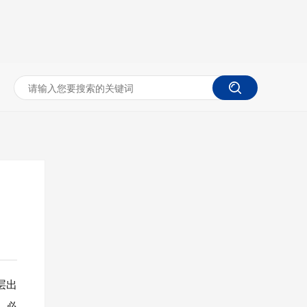
层出
，必