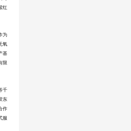
紫红
作为
无氧
产基
有限
等千
胶东
合作
式服