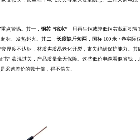
需重点警惕。其一，
铜芯 “缩水”
，用再生铜或降低铜芯截面积冒
导致电阻超标、发热起火。其二，
长度缺斤短两
，国标 100 米 / 卷实际仅
护套厚度不达标，材质劣质易老化开裂，丧失绝缘保护能力。其
阴阳证书” 蒙混过关，产品质量毫无保障。这些低价电缆看似省钱，
本是采购差价的数十倍，得不偿失。