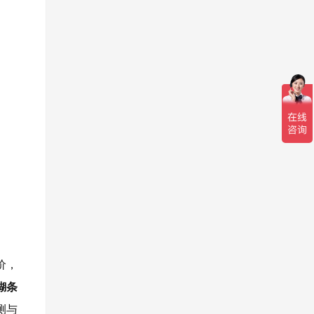
价，
糊条
测与